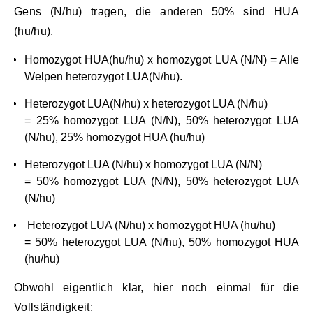
Gens (N/hu) tragen, die anderen 50% sind HUA
(hu/hu).
Homozygot HUA(hu/hu) x homozygot LUA (N/N) = Alle
Welpen heterozygot LUA(N/hu).
Heterozygot LUA(N/hu) x heterozygot LUA (N/hu)
= 25% homozygot LUA (N/N), 50% heterozygot LUA
(N/hu), 25% homozygot HUA (hu/hu)
Heterozygot LUA (N/hu) x homozygot LUA (N/N)
= 50% homozygot LUA (N/N), 50% heterozygot LUA
(N/hu)
Heterozygot LUA (N/hu) x homozygot HUA (hu/hu)
= 50% heterozygot LUA (N/hu), 50% homozygot HUA
(hu/hu)
Obwohl eigentlich klar, hier noch einmal für die
Vollständigkeit: