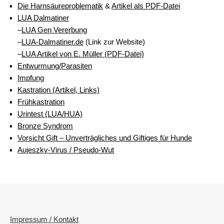
Die Harnsäureproblematik
&
Artikel als PDF-Datei
LUA Dalmatiner
–
LUA Gen Vererbung
–
LUA-Dalmatiner.de
(Link zur Website)
–
LUA Artikel von E. Müller (PDF-Datei)
Entwurmung/Parasiten
Impfung
Kastration (Artikel, Links)
Frühkastration
Urintest (LUA/HUA)
Bronze Syndrom
Vorsicht Gift – Unverträgliches und Giftiges für Hunde
Aujeszky-Virus / Pseudo-Wut
Impressum / Kontakt